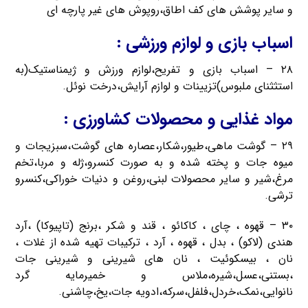
و سایر پوشش های کف اطاق،روپوش های غیر پارچه ای
اسباب بازی و لوازم ورزشی :
۲۸ – اسباب بازی و تفریح،لوازم ورزش و ژیمناستیک(به
استثثنای ملبوس)تزیینات و لوازم آرایش،درخت نوئل.
مواد غذایی و محصولات کشاورزی :
۲۹ – گوشت ماهی،طیور،شکار،عصاره های گوشت،سبزیجات و
میوه جات و پخته شده و به صورت کنسرو،ژله و مربا،تخم
مرغ،شیر و سایر محصولات لبنی،روغن و دنیات خوراکی،کنسرو
ترشی.
۳۰ – قهوه ، چای ، کاکائو ، قند و شکر ،برنج (تاپیوکا) ،آرد
هندی (لاکو) ، بدل ، قهوه ، آرد ، ترکیبات تهیه شده از غلات ،
نان ، بیسکوئیت ، نان های شیرینی و شیرینی جات
،بستنی،عسل،شیره،ملاس و خمیرمایه گرد
نانوایی،نمک،خردل،فلفل،سرکه،ادویه جات،یخ،چاشنی.