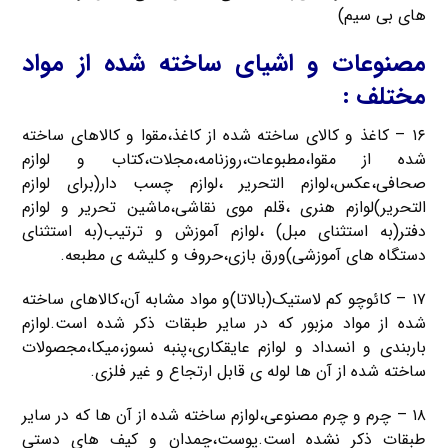
های بی سیم)
مصنوعات و اشیای ساخته شده از مواد
مختلف :
۱۶ – کاغذ و کالای ساخته شده از کاغذ،مقوا و کالاهای ساخته
شده از مقوا،مطبوعات،روزنامه،مجلات،کتاب و لوازم
صحافی،عکس،لوازم التحریر ،لوازم چسب دار(برای لوازم
التحریر)لوازم هنری ،قلم موی نقاشی،ماشین تحریر و لوازم
دفتر(به استثنای مبل) ،لوازم آموزش و ترتیب(به استثنای
دستگاه های آموزشی)ورق بازی،حروف و کلیشه ی مطبعه.
۱۷ – کائوچو کم لاستیک(بالاتا)و مواد مشابه آن،کالاهای ساخته
شده از مواد مزبور که در سایر طبقات ذکر شده است.لوازم
باربندی و انسداد و لوازم عایقکاری،پنبه نسوز،میکا،مجصولات
ساخته شده از آن ها لوله ی قابل ارتجاع و غیر فلزی.
۱۸ – چرم و چرم مصنوعی،لوازم ساخته شده از آن ها که در سایر
طبقات ذکر نشده است.پوست،چمدان و کیف های دستی