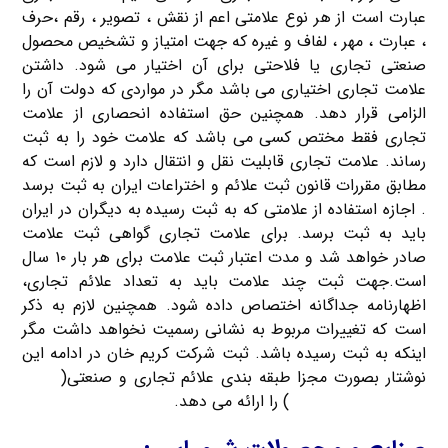
عبارت است از هر نوع علامتی اعم از نقش ، تصوير ، رقم ،حرف
، عبارت ، مهر ، لفاف و غيره كه جهت امتياز و تشخيص محصول
صنعتی تجاری يا فلاحتی برای آن اختيار می شود. داشتن
علامت تجاری اختياری می باشد مگر در مواردی كه دولت آن را
الزامی قرار دهد. همچنین حق استفاده انحصاری از علامت
تجاری فقط مختص كسی می باشد كه علامت خود را به ثبت
رساند. علامت تجاری قابلیت نقل و انتقال دارد و لازم است که
مطابق مقررات قانون ثبت علائم و اختراعات ايران به ثبت برسد
. اجازه استفاده از علامتی که به ثبت رسیده به ديگران در ايران
بايد به ثبت برسد. برای علامت تجاری گواهی ثبت علامت
صادر خواهد شد و مدت اعتبار ثبت علامت برای هر بار ١٠ سال
است.جهت ثبت چند علامت بايد به تعداد علائم تجاری،
اظهارنامه جداگانه اختصاص داده شود. همچنین لازم به ذکر
است که تغييرات مربوط به نشانی رسميت نخواهد داشت مگر
اينكه به ثبت رسيده باشد. ثبت شرکت کریم خان در ادامه این
نوشتار بصورت مجزا طبقه بندی علائم تجاری و صنعتی(
لیست
طبقات علامت تجاری
) را ارائه می دهد.