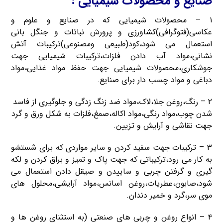
صنایع و محصولات شیمیایی :
۱ – محصولات شیمیایی که در صنایع و علوم و
عکاسی(فتوگرافی)کشاورزی و پرورش نباتات و جنگل بانی
استعمال می شود،کود(طبیعی ومصنوعی)ترکیبات آتش
نشانی،مواد آب دادن فلزات،ترکیبات شیمیایی جهت
جوشکاری،محصولات شیمیایی جهت حفظ مواد غذایی،مواد
دباغی و مواد چسب دار برای صنایع.
۲ – رنگ،روغن جلا،لاک،مواد ضد زنگ زدگی و جلوگیری از فاسد
شدن چوب،مواد رنگی،مواد اکاله،صمغ،فلزات به شکل ورق و گرد
جهت نقاشی و آرایش و تزیین.
۳ – ترکیبات جهت سفید کردن و سایر مواردی که برای شستشو
به کار می رود،ترکیباتی که جهت پاک و تمیز و براق کردن و لکه
گیری و گرفتن چربی و ساییدن و صیقل دادن استعمال می
شود،صابون،عطریات،روغن اسانس،مواد آرایشی،محلول های
موی سر،گرد و خمیر دندان.
۴ – انواع روغن و چربی های صنعتی (به استثنای روغن ها و