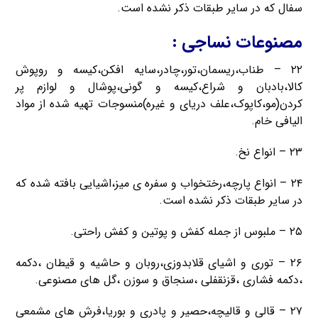
سفال که در سایر طبقات ذکر نشده است.
مصنوعات نساجی :
۲۲ – طناب،ریسمان،تور،چادر،سایه افکن،کیسه و روپوش
کالا،بادبان و شراع،کیسه و گونی،پوشال و لوازم پر
کردن(مو،کاپوک،علف دریای و غیره)منسوجات تهیه شده از مواد
الیافی خام.
۲۳ – انواع نخ.
۲۴ – انواع پارچه،رختخواب و سفره ی میز،اشیایی بافته شده که
در سایر طبقات ذکر نشده است.
۲۵ – ملبوس از جمله کفش و پوتین و کفش راحتی.
۲۶ – توری و اشیای قلابدوزی،روبان و حاشیه و قیطان ،دکمه
،دکمه فشاری ،قزنقفلی ،سنجاق و سوزن ،گل های مصنوعی.
۲۷ – قالی و قالیچه،حصیر و پادری و بوریا،فرش های مشمعی