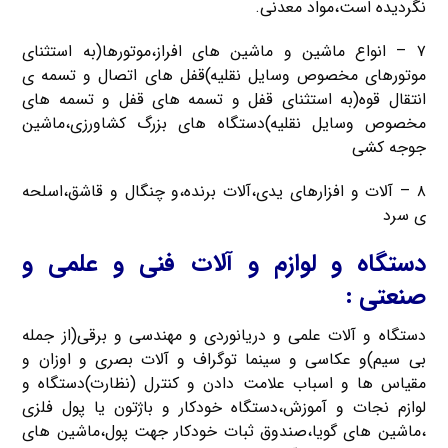
نگردیده است،مواد معدنی.
۷ – انواع ماشین و ماشین های افراز،موتورها(به استثنای
موتورهای مخصوص وسایل نقلیه)قفل های اتصال و تسمه ی
انتقال قوه(به استثنای قفل و تسمه های قفل و تسمه های
مخصوص وسایل نقلیه)دستگاه های بزرگ کشاورزی،ماشین
جوجه کشی
۸ – آلات و افزارهای یدی،آلات برنده،و چنگال و قاشق،اسلحه
ی سرد
دستگاه و لوازم و آلات فنی و علمی و
صنعتی :
دستگاه و آلات علمی و دریانوردی و مهندسی و برقی(از جمله
بی سیم)و عکاسی و سینما توگراف و آلات بصری و اوزان و
مقیاس ها و اسباب علامت دادن و کنترل (نظارت)دستگاه و
لوازم نجات و آموزش،دستگاه خودکار و باژتون یا پول فلزی
،ماشین های گویا،صندوق ثبات خودکار جهت پول،ماشین های