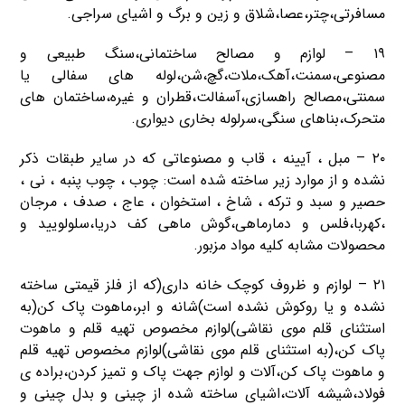
مسافرتی،چتر،عصا،شلاق و زین و برگ و اشیای سراجی.
۱۹ – لوازم و مصالح ساختمانی،سنگ طبیعی و
مصنوعی،سمنت،آهک،ملات،گچ،شن،لوله های سفالی یا
سمنتی،مصالح راهسازی،آسفالت،قطران و غیره،ساختمان های
متحرک،بناهای سنگی،سرلوله بخاری دیواری.
۲۰ – مبل ، آیینه ، قاب و مصنوعاتی که در سایر طبقات ذکر
نشده و از موارد زیر ساخته شده است: چوب ، چوب پنبه ، نی ،
حصیر و سبد و ترکه ، شاخ ، استخوان ، عاج ، صدف ، مرجان
،کهربا،فلس و دمارماهی،گوش ماهی کف دریا،سلولویید و
محصولات مشابه کلیه مواد مزبور.
۲۱ – لوازم و ظروف کوچک خانه داری(که از فلز قیمتی ساخته
نشده و یا روکوش نشده است)شانه و ابر،ماهوت پاک کن(به
استثنای قلم موی نقاشی)لوازم مخصوص تهیه قلم و ماهوت
پاک کن،(به استثنای قلم موی نقاشی)لوازم مخصوص تهیه قلم
و ماهوت پاک کن،آلات و لوازم جهت پاک و تمیز کردن،براده ی
فولاد،شیشه آلات،اشیای ساخته شده از چینی و بدل چینی و