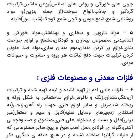
چربی های خوراکی و روغن های اسانس)روغن ماشین،ترکیبات
گردگیر و جاذب،انواع سوخت(از جمله بنزین)و مواد
روشنایی،شمع،شمع مومی و کچی،شمع کوچک(شب سوز)فتیله.
۵ – مواد دارویی و بیطاری و بهداشتی،مواد خوراکی و
آشامیدنی مخصوص بیماران و کودکان،مشمع و لوازم جراحت
بندی،لوازم پر کردن دندان،موم دندان سازی،مواد ضد عفونی
کردن ترکیبات جهت دفع نباتات هر روزه و حشرات و حیوانات
موذی.
فلزات معدنی و مصنوعات فلزی :
۶ – فلزات عادی اعم از تهیه نشده و نیمه تهیه شده و ترکیبات
آن،لنگر،سندان،زنگ و ناقوس،لوازم ساختمانی به شکل ورقه و
ریخته شده،ریل و سایر لوازم فلزی جهت راه آهن،زنجیر(به
استثنای زنجیرهای وسایل نقلیه)کابل و سیم و مفتول(غیر
برقی)قفل و بست و بند،لوله های فلزی،صندوق و صندوقچه ی
آهنی،گلوله ی فولادی،نعل اسب،میخ و پیچ،سایر مصنوعاتی که
از فلزات گرانبها ساخته نشده و در هیچ طبقه ی دیگری ذکر