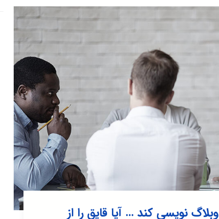
بلاگ نویسی کند … آیا قایق را از