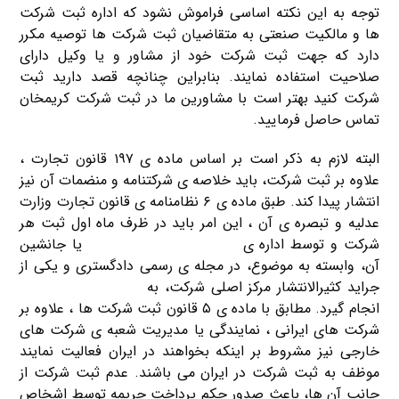
توجه به این نکته اساسی فراموش نشود که اداره ثبت شرکت
ها و مالکیت صنعتی به متقاضیان ثبت شرکت ها توصیه مکرر
دارد که جهت ثبت شرکت خود از مشاور و یا وکیل دارای
صلاحیت استفاده نمایند. بنابراین چنانچه قصد دارید ثبت
شرکت کنید بهتر است با مشاورین ما در ثبت شرکت کریمخان
تماس حاصل فرمایید.
البته لازم به ذکر است بر اساس ماده ی ۱۹۷ قانون تجارت ،
علاوه بر ثبت شرکت، باید خلاصه ی شرکتنامه و منضمات آن نیز
انتشار پیدا کند. طبق ماده ی ۶ نظامنامه ی قانون تجارت وزارت
عدلیه و تبصره ی آن ، این امر باید در ظرف ماه اول ثبت هر
شرکت و توسط اداره ی
ثبت محل تشکیل شرکت
یا جانشین
آن، وابسته به موضوع، در مجله ی رسمی دادگستری و یکی از
جراید کثیرالانتشار مرکز اصلی شرکت، به
هزینه ی خود شرکت
انجام گیرد. مطابق با ماده ی ۵ قانون ثبت شرکت ها ، علاوه بر
شرکت های ایرانی ، نمایندگی یا مدیریت شعبه ی شرکت های
خارجی نیز مشروط بر اینکه بخواهند در ایران فعالیت نمایند
موظف به ثبت شرکت در ایران می باشند. عدم ثبت شرکت از
جانب آن ها، باعث صدور حکم پرداخت جریمه توسط اشخاص