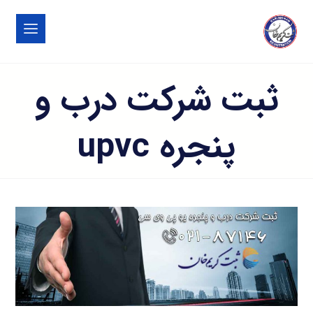
ثبت شرکت درب و
پنجره upvc