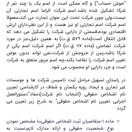
“خوش حساب”) و گاه ممکن است از اسم یک یا چند نفر از
شرکا تشکیل شده باشد.اسم شرکت الزاماَ اسم تجارتی آن
نیست،ولی چون شرکت تحت این عنوان تجارت می کند،معمولاَ
اسم شرکت اسم تجارتی او نیز هست و از این نظر،دارای ارزش
اقتصادی بوده،قسمتی از دارایی شرکت را تشکیل می دهد که
قابل انتقال است(ماده ۵۷۹ ق.ت).به همین دلیل،جز در مورد
شرکت تضامنی (ماده ۱۱۷ ق.ت) اگر اسم شرکت اسم یکی از
شرکا باشد،پس از خروجش از شرکت،نمی تواند بدون عوض
تغییر اسم شرکت را تقاضا بکند،چه اسم مزبور متعلق به شرکت
است و جزء دارایی او محسوب می شود.
در راستای تسهیل مراحل ثبت تاسیس شرکت ها و موسسات
غیر تجاری و ایجاد رویه یکسان و شفاف در کارشناسی تعیین
نام اشخاص حقوقی (انتخاب نام شرکت)،مفاد”دستورالعمل
اجرایی تعیین نام اشخاص حقوقی” به شرح زیر تعیین می
گردد.
ماده ۱-متقاضیان ثبت اشخاص حقوقی،با مشخص نمودن
نوع شخصیت حقوقی و ارائه مدارک لازم،نسبت به