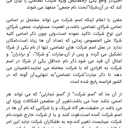
اخیر،در واقع یکی ازخصایص ویژه شرکت تضامنی را بیان می
کند که در آن،شرکا”تحت نام جمعی” متعهد می شوند.
مقنن با اعلام اینکه اسم شرکت می تواند مشتمل بر اسامی
تمامی شرکای تضامنی باشد،بر اهمیت مسئولیت جمعی شرکای
این نوع شرکت تاکید نموده است،ولی چون ذکر اسامی کلیه
شرکا علی الخصوص زمانی که تعداد آن ها زیاد است،امکان
ندارد در عمل اسم شرکت های تضامنی تنها از نام یکی از شرکا
تشکیل می گردد و پس از آن،عبارات “و شرکا”، “و برادران” و
امثال آن قید می شود.ذکر نام حداقل یکی از شرکا در اسم
شرکت به افرادی که با شرکت معامله می نمایند،اطمینان می
دهد تا ذکر عبارت”شرکت تضامنی”به تنهایی،آن گونه که در
کشور فرانسه رایج شده است.
از آن جا که “اسم شرکت” از “اسم تجارتی” که می تواند هر
اسمی باشد جدا می باشد،تغییر آن متضمن اشکالات ویژه ای
می باشد.در حقیقت،هر گاه شریک و یا شرکایی که نام آن ها در
اسم شرکت آمده است،فوت کنند و یا از شرکت خارج شوند،نام
شرکت میبایست تغییر کند،چه به طلبکاران شرکت نباید این امر