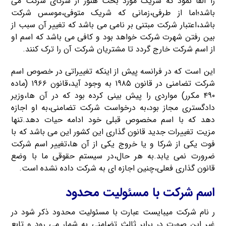
را القا نمود که شریک مورد بحث هنوز از شرکای شرکت می
باشد؛اما از طرفی،زمانی که شریک متوفی،موسس شرکت
باشد،اعتبار شرکت مبتنی بر نامی می باشد که تغییر آن سبب از
بین رفتن شهرت شرکت خواهد بود و کافی می باشد که اسم او
از اسم شرکت خارج گردد تا مشتریان شرکت آن را ترک کنند.
این است که در فرانسه پیش از اینکه تغییراتی در خصوص اسم
شرکت تضامنی در قانون ۱۹۸۵ به وجود آید،قانون ۱۹۶۶ (ماده
۴۹۰ مکرر) مواردی را پیش بینی کرده بود که در آن ها،وزیر
دادگستری مجاز بود،به درخواست شرکت تضامنی،به او اجازه
دهد که با اسم مخصوص قبلی خود ادامه حیات دهد.تنها
مزیت تغییرات جدید قانون گذاری این کشور این می باشد که با
فوت یکی از شرکا و یا خروج یکی از آن ها،تغییر اسم شرکت
ضرورت نمی یابد.به هر حال،در سیستم حقوقی ما با وضع
قانون گذاری فعلی،چنین اجازه ای به شرکت داده نشده است.
اسم شرکت با مسئولیت محدود
ر نام شرکت میبایست عبارت با مسئولیت محدود ذکر شود در
غیر این صورت در برابر ثالث تضامنی به شمار می رود و تابع