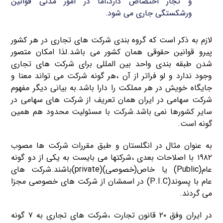
و تجار اختصاص دارد،اما در امور مدنی قوانین
ورشکستگی جاری می شود.
لازم به ذکر است که گروه بندی شرکت های تجاری در هر کشور
پیرو قوانین حقوقی همان کشور می باشد.لذا امکان متصور
شدن طبقه بندی واحد بین المللی برای شرکت های تجاری
وجود ندارد و لو فراتر از آن ،هر گونه شرکت می تواند معنا و
جایگاه خویش در هر مملکت را دارا باشد.به بیانی دیگر مفهوم
شرکت سهامی در ایران همان تعریف از شرکت های سهامی در
سایر کشورها نمی باشد.شرکت با مسئولیت محدود هم همین
گونه است.
به عنوان مثال در انگلستان و طبق مقررات شرکت ها مصوب
۱۹۸۲ با اصلاحات بعدی ،شرکتها می بایست به یکی از دو گونه
عام(Public) یا خاص(خصوصی)(private)باشند.شرکت های
عام با پسوند(P.I.C) در اسمشان از شرکت های خصوصی مجزا
می گردند.
در ایران وفق ۲۰ قانون تجارت ،شرکت های تجاری به ۷ گونه