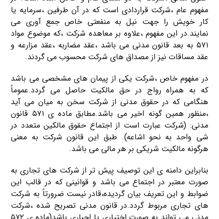
مفهوم عام ،شرکت قراردادی است که در آن طرفین ،سرمایه یا
کار خویش را جهت نیل به منفعتی خاص جمع آوری می
نمایند.در این مفهوم ،علاوه بر معاهده شرکت ،که موضوع مواد
۵۷۱ به بعد قانون مدنی می باشد ،عقد مضاربه ،عقد مزارعه و
عقد مساقات نیز از مصداق های شرکت محسوب می گردند.
در مفهوم خاص ،شرکت یکی از پیمان های مشخصی می باشد
که به همراه رواج در حق مالکیت حاصل می گردد.عموماً
هنگامی که در حقوق مدنی از شرکت سخن به میان می آید
،منظور همین گونه اخیر می باشد.مطابق ماده ی ۵۷۱ قانون
مدنی: (شرکت عبارت است از اجتماع حقوق مالکین متعدد در
شی واحد به نحو اشاعه). طبق این قانون شرکت به معنی
هرگونه مالکیت شریکی بر هر مالی می باشد.
بنابراین دامنه ی این توصیف پیش تر از شرکت های تجاری به
صورت معتبر در اجتماع می باشد و قوانینی که در قالب این
ضوابط و این تعریف بیان گردیده،قادر نیست ضرورتاً به شرکت
های تجاری مربوط گردد.در قانون مدنی تصریح شده ،شرکت
مدنی می تواند به صورت اختیاری یا اجباری باشد(ماده ی ۵۷۲