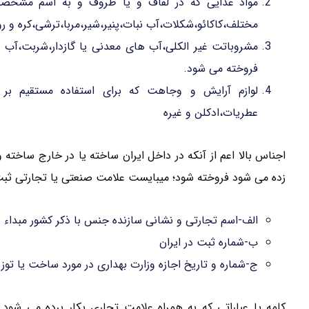
مواد غذایی که در لفاف و یا ظروف و به اسم مشخصی
مختلف،کاکائو،شکلات،آب نبات،پنیر،شیر،مربا،ترشی،کره و 
مشروباتت غیر الکلی،آب های معدنی یا گازدار،شربت،آب
فروخته می شود.
لوازم آرایش و وجاهت که برای استفاده مستقیم بر ر
عطریات،ادکلن و غیره
اجناس بالا اعم از آنکه در داخل ایران ساخته یا در خارج ساخته
زده می شود فروخته شود؛ میبایست علامت صنعتی یا تجارتی ثب
الف-اسم تجارتی و نشانی سازنده جنس با ذکر کشور مبداء
ب-شماره ثبت در ایران
ج-شماره و تاریخ اجازه وزارت بهداری در مورد ساخت یا توزی
کلمه یا عباراتی که به همراه علامت تجاری بکار برده می شود