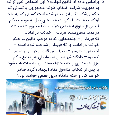
براساس ماده ۱۱۱ قانون تجارت :” این اشخاص نمی‌ توانند
به مدیریت شرکت انتخاب شوند: محجورین و کسانی که
حکم ورشکستگی آنها صادر شده است.کسانی که به علت
ارتکاب جنایت با یکی از جنحه‌های ذیل به موجب حکم
قطعی از حقوق اجتماعی کلاً یا بعضاً محروم شده باشند
در مدت‌ محرومیت: ‌سرقت – خیانت در امانت –
کلاهبرداری – جنحه‌هایی که به موجب قانون در حکم
خیانت در امانت یا کلاهبرداری شناخته شده است –
اختلاس -‌تدلیس – تصرف غیر قانونی در اموال عمومی.”
“‌تبصره – دادگاه شهرستان به تقاضای هر ذینفع حکم
عزل هر مدیری را که برخلاف مفاد این ماده انتخاب شود
یا پس از انتخاب مشمول مفاد این‌ماده گردد صادر
خواهد کرد و حکم دادگاه مزبور قطعی خواهد بود.”