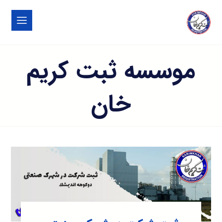
موسسه ثبت کریم
خان