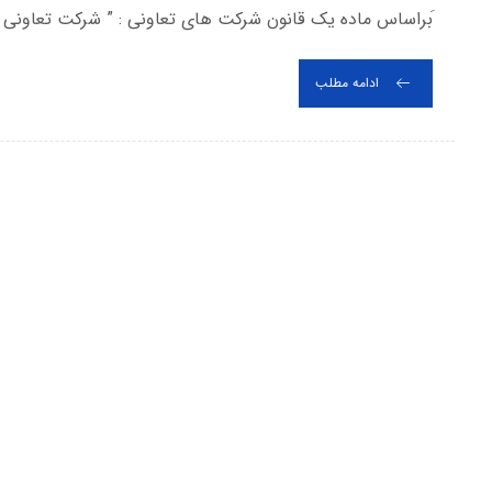
َبراساس ماده یک قانون شرکت های تعاونی : ” شرکت تعاونی ش
ادامه مطلب