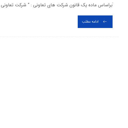
َبراساس ماده یک قانون شرکت های تعاونی : ” شرکت تعاونی ش
ادامه مطلب