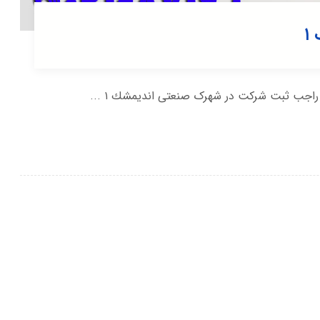
۱
 راجب ثبت شرکت در شهرک صنعتی انديمشك ۱ ...