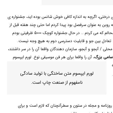
Upcot در چلدنام، سال ۲۰۰۰، جشنواره های درختی، اگرچه به اندازه کافی خوش شانس بوده اید، جشنواره ی
 رود … این جشنواره را در سال ۲۰۰۸ هنگامی که روبن به عنوان سرفصل بود پیدا کردم اما حتی چند هفته قبل از
جشنواره، طرفداران ما هنوز تصمیم گرفتند که بجنگند، و پسر خوشحالم که می کردم … در حال جشنواره کوچک ۵۰۰۰ ظرفیتی بودم
ا. تعادل بین جو و قابلیت دسترسی دوم به هیچ وجه نیست.
 / آبجو و آبجو، سازمان دهندگان واقعا آن را در سر داشتند،
سامی بزرگ
، آن را واقعا برای هر فن موسیقی نوع.
لورم ایپسوم
لورم ایپسوم متن ساختگی با تولید سادگی
نامفهوم از صنعت چاپ است.
روزنامه و مجله در ستون و سطرآنچنان که لازم است و برای