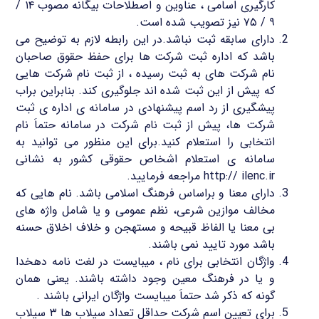
کارگیری اسامی ، عناوین و اصطلاحات بیگانه مصوب ۱۴ /
۹ / ۷۵ نیز تصویب شده است.
دارای سابقه ثبت نباشد.در این رابطه لازم به توضیح می
باشد که اداره ثبت شرکت ها برای حفظ حقوق صاحبان
نام شرکت های به ثبت رسیده ، از ثبت نام شرکت هایی
که پیش از این ثبت شده اند جلوگیری کند. بنابراین براب
پیشگیری از رد اسم پیشنهادی در سامانه ی اداره ی ثبت
شرکت ها، پیش از ثبت نام شرکت در سامانه حتماَ نام
انتخابی را استعلام کنید.برای این منظور می توانید به
سامانه ی استعلام اشخاص حقوقی کشور به نشانی
http:// ilenc.ir مراجعه فرمایید.
دارای معنا و براساس فرهنگ اسلامی باشد. نام هایی که
مخالف موازین شرعی، نظم عمومی و یا شامل واژه های
بی معنا یا الفاظ قبیحه و مستهجن و خلاف اخلاق حسنه
باشد مورد تایید نمی باشند.
واژگان انتخابی برای نام ، میبایست در لغت نامه دهخدا
و یا در فرهنگ معین وجود داشته باشند. یعنی همان
گونه که ذکر شد حتماَ میبایست واژگان ایرانی باشند .
برای تعیین اسم شرکت حداقل تعداد سیلاب ها ۳ سیلاب