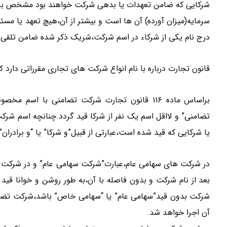
شرکایی که ضامن تعهدات یا بدهی شرکت خواهند بود مشخص باش
سرمایه(میزان آورده) آن ها است و بیشتر از آن،هیچ تعهد یا مسئو
درج نام یکی از شرکاء در اسم شرکت،شریک ذکر شده ضامن تلقی
قانون تجارت درباره با نام انواع شرکت های تجاری مقرراتی دارد ک
براساس ماده ۱۱۶ قانون تجارت شرکت تضامنی با 
تضامنی” و لااقل اسم یک نفر از شرکا قید گردد.چنانچه اسم شر
یا شرکایی که قید شده است،عبارتی از قبیل”و شرکا” یا “و برادران” 
در شرکت های سهامی عام،عبارت”شرکت سهامی عام” و در شرکت
بعد از نام شرکت و بدون فاصله با آن،به طور روشن و خوانا قید
شرکت بدون قید”سهامی عام” یا “سهامی خاص” باشد،شرکت تضامن
آن اجرا خواهد شد.