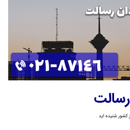
رسالت
 کشور شنیده اید .