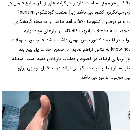
هوای معتدل و با منظره بی نظیر و زیبا- است.جزیره کیش حدود ۹۰ کیلومتر مربع مساحت دارد و در کرانه های زیبای خلیج فارس در
حدود ۳۰۰ کیلومتری بندر عباس واقع شده است و یکی از قطب های جهانگردی کشور می باشد.زیرا صنعت گردشگری Tourisim
Industry حدود ۶۵ نوع بخش صنعت و خدمات را پایه گذاری کرده و در برخی از کشورها ۷۰% درآمد حاصل را بواسطه گردشگری
می گیریم و مناطق آزاد قشم و چابهار به لحاظ صنعتی و صادرات مجدد Re-Export ،ترانزیت کالا،تامین نیازهای مواد اولیه
واند در اقتصاد کشور نقش مهمی داشته باشد.همچنین تسهیلات
مورد نیاز را به منظور انتقال تکنولوژی Technology و دانش فنی know-how به کشور فراهم نماید. در ضمن احداث پل بین بند
 برقراری ارتباط در خصوص عملیات بازرگانی مفید است .منطقه
ر بسیار زیبا و طبیعت بکر می تواند درآمد قابل توجهی برای
ین موجود الزامی می باشد.