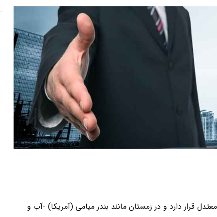
با تل مرجانیcoral hill و آب و هوای معتدل قرار دارد و در زمستان مانند بندر میامی (آمریکا) -آب و