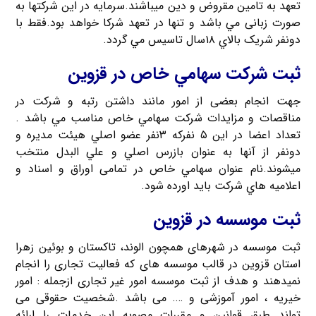
تعهد به تامين مقروض و دین میباشند.سرمايه در اين شرکتها به
صورت زبانی مي باشد و تنها در تعهد شرکا خواهد بود.فقط با
دونفر شريک بالاي ۱۸سال تاسیس مي گردد.
ثبت شرکت سهامي خاص در قزوین
جهت انجام بعضی از امور مانند داشتن رتبه و شرکت در
مناقصات و مزايدات شرکت سهامي خاص مناسب مي باشد .
تعداد اعضا در این ۵ نفرکه ۳نفر عضو اصلي هيئت مديره و
دونفر از آنها به عنوان بازرس اصلي و علي البدل منتخب
میشوند.نام عنوان سهامي خاص در تمامی اوراق و اسناد و
اعلاميه هاي شرکت باید اورده شود.
ثبت موسسه در قزوین
ثبت موسسه در شهرهای همچون الوند، تاکستان و بوئین زهرا
استان قزوین در قالب موسسه های که فعالیت تجاری را انجام
نمیدهند و هدف از ثبت موسسه امور غیر تجاری ازجمله : امور
خیریه ، امور آموزشی و …. می باشد .شخصیت حقوقی می
تواند طبق قوانین و مقررات مصوبه این خدمات را ارائه