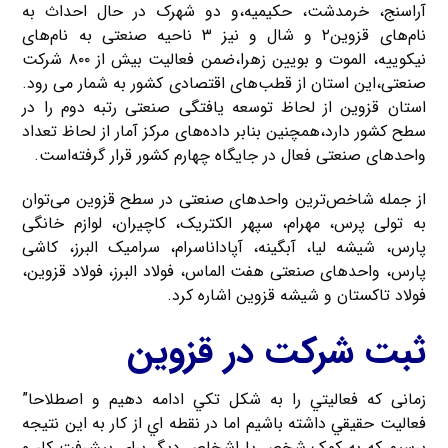
آراسنج، خرمدشت، حکیمیه،و دو شهرک در حال احداث به
نام‌های قزوین۲ و شال و نیز ۳ ناحیه صنعتی به نام‌های
نیکوییه، الموت و بویین زهرا،ضمن فعالیت بیش از ۸۰۰ شرکت
صنعتی،این استان از قطب‌های اقتصادی کشور به شمار می رود.
استان قزوین از لحاظ توسعه یافتگی صنعتی رتبه دوم را در
سطح کشور دارد،همچنین بنابر داده‌های مرکز آمار از لحاظ تعداد
واحدهای صنعتی فعال در جایگاه چهارم کشور قرار گرفته‌است.
از جمله شاخص‌ترین واحدهای صنعتی در سطح قزوین می‌توان
به تولی پرس، مهرام، سپهر الکتریک، کاچیران، لوازم خانگی
پارس، شیشه لیا، آبگینه، آپاداناسرام، سرامیک البرز، کاشی
پارس، واحدهای صنعتی هفت الماس، فولاد البرز، فولاد قزوین،
فولاد تاکستان و شیشه قزوین اشاره کرد.
ثبت شرکت در قزوین
زمانی که فعاليتي را به شکل تکي ادامه دهيم و اصطلاحا”
فعاليت حقيقي داشته باشيم اما در نقطه اي از کار به اين نتيجه
برسيم که به کمک شخص يا اشخاص ديگر براي پيشرفت کار و