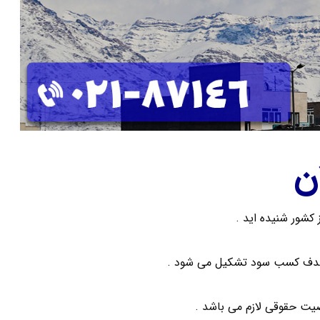
ن
 کشور شنیده اید .