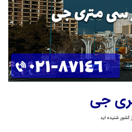
ری جی
 کشور شنیده اید .