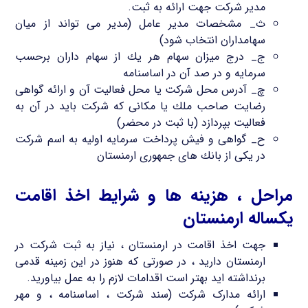
مدیر شركت جهت ارائه به ثبت.
ث_ مشخصات مدیر عامل (مدیر می تواند از میان
سهامداران انتخاب شود)
ج_ درج میزان سهام هر یك از سهام داران برحسب
سرمایه و در صد آن در اساسنامه
چ_ آدرس محل شركت یا محل فعالیت آن و ارائه گواهی
رضایت صاحب ملك یا مكانی كه شركت باید در آن به
فعالیت بپردازد (با ثبت در محضر)
ح_ گواهی و فیش پرداخت سرمایه اولیه به اسم شركت
در یكی از بانك های جمهوری ارمنستان
مراحل ، هزینه ها و شرایط اخذ اقامت
یکساله ارمنستان
جهت اخذ اقامت در ارمنستان ، نیاز به ثبت شرکت در
ارمنستان دارید ، در صورتی که هنوز در این زمینه قدمی
برنداشته اید بهتر است اقدامات لازم را به عمل بیاورید.
ارائه مدارک شرکت (سند شرکت ، اساسنامه ، و مهر