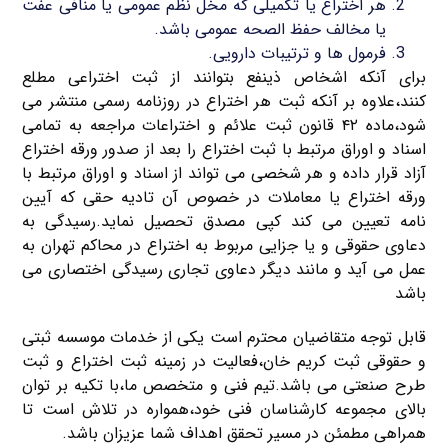
هر اختراع یا تکمیلی که مخل نظم عمومی یا منافی عفت
یا مخالف حفظ الصحه عمومی باشد.
فرمول ها و ترتیبات دارویی.
برای آنکه اشخاص ذینفع بتوانند از ثبت اختراعی مطلع
کنند،علاوه بر آنکه ثبت هر اختراع در روزنامه رسمی منتشر می
شود،ماده ۴۲ قانون ثبت علائم و اختراعات مراجعه به تمامی
اسناد و اوراق مرتبط با ثبت اختراع را بعد از صدور ورقه اختراع
آزاد قرار داده و هر شخصی می تواند از اسناد و اوراق مرتبط با
ورقه اختراع یا معاملات در خصوص آن تادیه حقی که آیین
نامه تعیین می کند کپی مصدق تحصیل نماید.رسیدگی به
دعاوی حقوقی و یا جزایی مربوط به اختراع در محاکم تهران به
عمل می آید و مانند دیگر دعاوی تجاری رسیدگی اختصاری می
باشد
قابل توجه متقاضیان محترم است یکی از خدمات موسسه ثبتی
و حقوقی ثبت کریم خان،فعالیت در زمینه ثبت اختراع و ثبت
طرح صنعتی می باشد.تیم فنی و متخصص ما،با تکیه بر توان
بالای مجموعه کارشناسان فنی خود،همواره در تلاش است تا
همراهی مطمئن در مسیر تحقق اهداف شما عزیزان باشد.