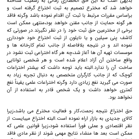
بدیهی است که این حق انحصاری زمانی به رسمیت شناخته
خواهد شد که مخترع تصمیم به ثبت اختراع گرفته است و
براساس مقررات مرتبط با ثبت آن اقدام نموده باشد وگرنه فاقد
هر گونه حمایت از جانب مقنن خواهد بود،منتهی ممکن است
برخی از مخترعین حق ثبت خود را در نظر نگیرند.در صورتی که
کاشف پنی سیلین و یا نایلون از ثبت اختراع خود خودداری
نموده اند و در نتیجه بلافاصله از جانب تمام کارخانه ها و
موسسات تهیه آن ها آغاز شد،چه هر گاه اختراعی ثبت نشود در
واقع ساختن آن آزاد اعلام شده است و هر شخصی توانایی
ساخت آن را ندارد.البته باید توجه داشت که بیشتر اختراعات
کوچک که از جانب کارگران متخصص به دنبال تجربه زیاد به
صورت می گیرید نفع زیادی دارد وگرنه اختراعات علمی یقیناً نفع
کمتری خواهد داشت و یک شخص قادر به استفاده از آن
نخواهد بود.
حق اختراع نتیجه زحمت،کار و فعالیت مخترع می باشد،زیرا
کالای جدیدی به بازار اراه نموده است.البته اختراع میبایست از
نظر اقتصادی و عملی فوراَ استفاده شود،زیرا قوانین علمی که
ممکن است بعد ها منشاء نتایج مهمی شوند از نظر مادی فاقد