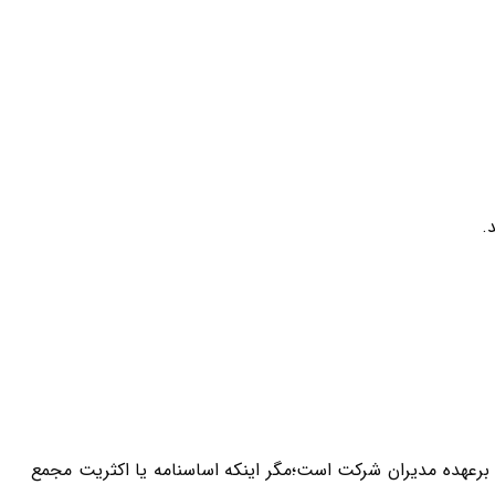
.
ا مسئولیت محدود امر تصفیه براساس ماده ۲۱۳ ق.ت برعهده مدیران شرکت است؛مگر اینکه اساسنامه یا اکثریت مجمع