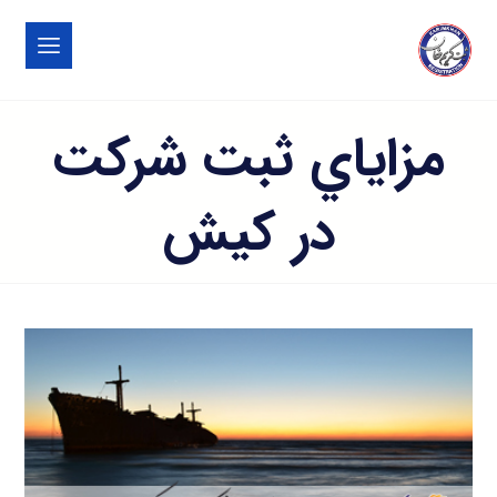
مزاياي ثبت شركت
در كيش