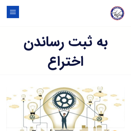
به ثبت رساندن
اختراع