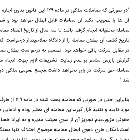
“در صورتی که معاملات مذکور در 
آن ها را تصویب نکند آن معاملات قابل ابطال خواهد بود و شرک
معامله مخفیانه انجام گرفته باشد تا سه سال از تاریخ انعقاد معام
تاریخ کشف آن بطلان معامله را از دادگاه صلاحیتدار درخواست کن
در مقابل شرکت باقی خواهد بود. تصمیم به درخواست بطلان مع
گزارش بازرس مشعر بر عدم رعایت تشریفات لازم جهت انجام معام
معامله حق شرکت در رای نخواهد داشت.مجمع عمومی مذکور در 
شد “.
بنابراین حتی 
مورد تایید و تنفیذ قرار گیرد،این معامله ای معتبر بوده و ادعای
حقوقی مزبور،عدم تجویز آن از سوی هیئت مدیره و نه ایراد خسار
است،امکان طرح دعوی ابطال معامله موضوع اختلاف تنها بستگی
موارد دیگر نیاز به اجازه مجمع جهت طرح دعوی ندارند،در این 