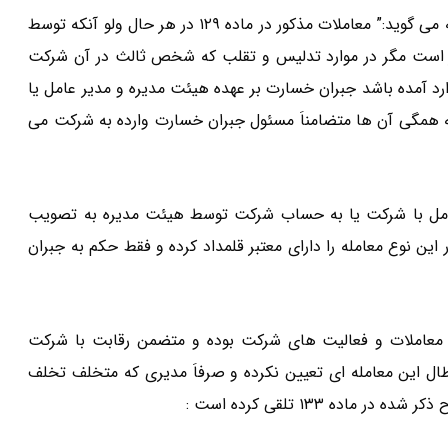
ماده ۱۳۰ لایحه اصلاحی قانون تجارت ۱۳۴۷ در این رابطه این گونه می گوید:” معاملات مذکور در ماده ۱۲۹ در هر حال ولو آنکه توسط
است مگر در موارد تدلیس و تقلب که شخص ثالث در آن شرکت
ارد آمده باشد جبران خسارت بر عهده هیئت مدیره و مدیر عامل یا
 که همگی آن ها متضامناَ مسئول جبران خسارت وارده به شرکت می
۱۲۹،معامله مدیران یا مدیرعامل با شرکت یا به حساب شرکت توسط هیئت مدیره به تصویب
ن نوع معامله را دارای معتبر قلمداد کرده و فقط حکم به جبران
معاملات و فعالیت های شرکت بوده و متضمن رقابت با شرکت
طال این معامله ای تعیین نکرده و صرفاَ مدیری که متخلف تخلف
ه ۱۳۳ تلقی کرده است :