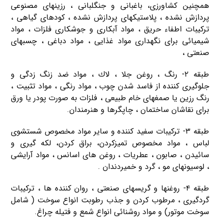
همچنین كشاورزی، باغبانی و جنگلبانی ، رزینهای مصنوعی
پردازش نشده ، پلاستیكهای پردازش نشده ، كودهای گیاهی ،
تركیبات اطفاء حریق ، مواد آبكاری و جوشكاری فلزات ، مواد
شیمیائی برای نگهداری مواد غذایی ، مواد دباغی ، چسبهای
صنعتی ،
طبقه ۲- رنگ ، روغن جلا ، لاك ، مواد ضد زنگ زدگی و
جلوگیری كننده از فاسد شدن چوب ، مواد رنگی ، مواد تثبیت ،
رنگ رزین یا صمغهای خام طبیعی ، فلزات به صورت پودر یا ورق
برای نقاشان ساختمان ، چاپگرها و هنرمندان.
طبقه ۳- تركیبات سفید كننده و سایر مواد مخصوص شستشوی
لباس ، مواد مخصوص تمیزكردن، براق كردن، لكه گیری و
سائیدن ، صابون ، عطریات ، روغن های اسانس ، مواد آرایشی
، لوسیونهای مو ، گرد و خمیردندان .
طبقه ۴- روغنها و گریسهای صنعتی ، روان كننده ها ، تركیبات
گردگیری ، مرطوب كردن و جذب رطوبت انواع سوخت ( شامل
سوخت موتور) و مواد روشنائی انواع شمع و فتیله چراغ.