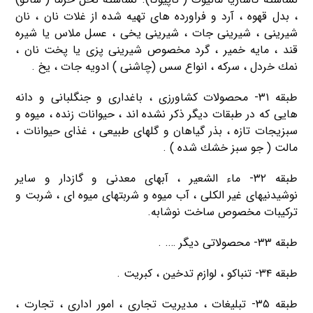
، بدل قهوه ، آرد و فراورده های تهیه شده از غلات نان ، نان
شیرینی ، شیرینی جات ، شیرینی یخی ، عسل ملاس یا شیره
قند ، مایه خمیر ، گرد مخصوص شیرینی پزی یا پخت نان ،
نمك خردل ، سركه ، انواع سس (چاشنی ) ادویه جات ، یخ .
طبقه ۳۱- محصولات كشاورزی ، باغداری و جنگلبانی و دانه
هایی كه در طبقات دیگر ذكر نشده اند ، حیوانات زنده ، میوه و
سبزیجات تازه ، بذر گیاهان و گلهای طبیعی ، غذای حیوانات ،
مالت ( جو سبز خشك شده ) .
طبقه ۳۲- ماء الشعیر ، آبهای معدنی و گازدار و سایر
نوشیدنیهای غیر الكلی ، آب میوه و شربتهای میوه ای ، شربت و
تركیبات مخصوص ساخت نوشابه.
طبقه ۳۳- محصولاتی دیگر …. .
طبقه ۳۴- تنباكو ، لوازم تدخین ، كبریت .
طبقه ۳۵- تبلیغات ، مدیریت تجاری ، امور اداری ، تجارت ،