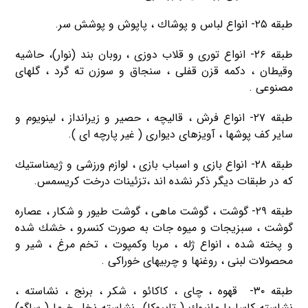
طبقه ۲۵- انواع لباس و پوشاك ، پاپوش و پوشش سر.
طبقه ۲۶- انواع توری و قلاب دوزی ، روبان بند (نوار)، حاشیه
وقیطان ، دکمه قزن قفلی ، سنجاق و سوزن ته گرد ، گلهای
مصنوعی .
طبقه ۲۷- انواع فرش ، قالیچه ، حصیر و زیرانداز ، لینویوم و
سایر كف پوشها ، آویزهای دیواری ( غیر پارچه ای ).
طبقه ۲۸- انواع بازی و اسباب بازی ، لوازم ورزشی و ژیمناستیك
كه در طبقات دیگر ذكر نشده اند ،تزئینات درخت كریسمس.
طبقه ۲۹- گوشت ، گوشت ماهی ، گوشت طیور و شكار ، عصاره
گوشت ، سبزیجات و میوه جات به صورت كنسرو ، خشك شده
و پخته شده ، انواع ژله ، مربا وكمپوت ، تخم مرغ ، شیر و
محصولات لبنی ، روغنها و چربیهای خوراكی .
طبقه ۳۰- قهوه ، چای ، كاكائو ، شكر ، برنج ، نشاسته ،
نشاسته كاساریا مانیوك ( تاپیوكا). نشاسته نخل خرما ( ساگو)