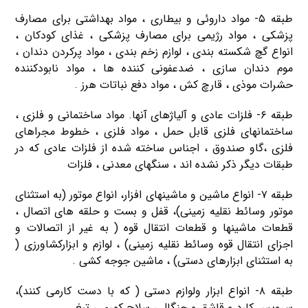
طبقه ۵- مواد داروئی و بیطاری ، مواد بهداشتی برای مصارف
پزشكی ، مواد رژیمی برای مصارف پزشكی ، غذای كودكان ،
انواع گچ شكسته بندی ، لوازم زخم بندی ، مواد پركردن دندان ،
موم دندان سازی ، ضدعفونی كننده ها ، مواد نابودكننده
حشرات موذی ، قارچ كش ، مواد دفع نباتات هرز .
طبقه ۶- فلزات عادی و آلیاژهای آنها. مواد ساختمانی و فلزی ،
ساختمانهای فلزی قابل حمل ، مواد فلزی ، خطوط مجراهای
فلزی ،گاو صندوق ، اجناس ساخته شده از فلزات عادی كه در
طبقات دیگر ذكر نشده اند ، سنگهای معدنی ، فلزات
طبقه ۷- انواع ماشین و ماشینهای افزار، انواع موتور (به استثنای
موتور وسائط نقلیه زمینی)، قفل و بست و حلقه های اتصال ،
قطعات ماشینها و قطعات انتقال قوه ( به غیر از اتصالات و
اجزای انتقال قوه وسائط نقلیه زمینی) ، لوازم و ابزاركشاورزی (
به استثنای ابزارهای دستی) ، ماشین جوجه كشی .
طبقه ۸- انواع ابزار ولوازم دستی ( كه با دست كارمی كنند)،
سرویس كارد و قاشق و چنگال ، سلاح كمری ، تیغ.