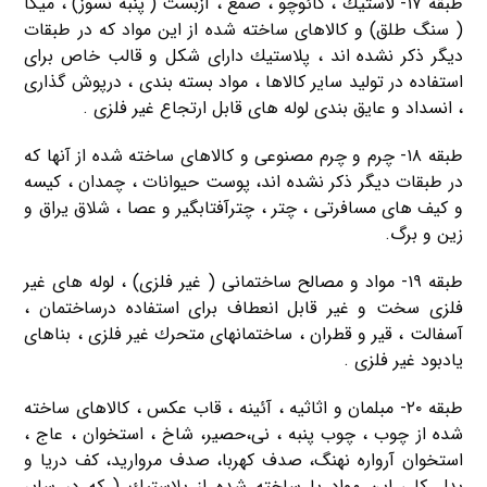
طبقه ۱۷- لاستیك ، كائوچو ، صمغ ، آزبست ( پنبه نسوز) ، میكا
( سنگ طلق) و كالاهای ساخته شده از این مواد كه در طبقات
دیگر ذكر نشده اند ، پلاستیك دارای شكل و قالب خاص برای
استفاده در تولید سایر كالاها ، مواد بسته بندی ، درپوش گذاری
، انسداد و عایق بندی لوله های قابل ارتجاع غیر فلزی .
طبقه ۱۸- چرم و چرم مصنوعی و كالاهای ساخته شده از آنها كه
در طبقات دیگر ذكر نشده اند، پوست حیوانات ، چمدان ، كیسه
و كیف های مسافرتی ، چتر ، چترآفتابگیر و عصا ، شلاق یراق و
زین و برگ.
طبقه ۱۹- مواد و مصالح ساختمانی ( غیر فلزی) ، لوله های غیر
فلزی سخت و غیر قابل انعطاف برای استفاده درساختمان ،
آسفالت ، قیر و قطران ، ساختمانهای متحرك غیر فلزی ، بناهای
یادبود غیر فلزی .
طبقه ۲۰- مبلمان و اثاثیه ، آئینه ، قاب عكس ، كالاهای ساخته
شده از چوب ، چوب پنبه ، نی،حصیر، شاخ ، استخوان ، عاج ،
استخوان آرواره نهنگ، صدف كهربا، صدف مروارید، كف دریا و
بدل كلی این مواد یا ساخته شده از پلاستیك ( كه در سایر