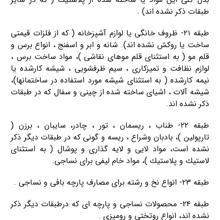
طبقات ذكر نشده اند) .
طبقه ۲۱- ظروف خانگی یا لوازم آشپزخانه ( كه از فلزات قیمتی
ساخت یا روكش نشده اند). شانه و ابر و اسفنج ، انواع برس و
قلم مو ( به استثنای قلم موهای نقاشی )، مواد ساخت برس ،
لوازم نظافت و تمیزكاری ، سیم ظرفشویی ، شیشه كارشده یا
نیمه كارشده ( به استثنای شیشه مورد استفاده در ساختمانها)،
شیشه آلات ، اشیای ساخته شده از چینی و سفال كه در طبقات
ذكر نشده اند.
طبقه ۲۲- طناب ، ریسمان ، تور ، چادر، سایبان ، برزن (
تارپولین )، بادبان وشراع ، ریسه و گونی كه در طبقات دیگر ذكر
نشده است، مواد لایی و لایه گذاری و پوشال ( به استثنای
لاستیك و پلاستیك )، مواد خام لیفی برای نساجی.
طبقه ۲۳- انواع نخ و رشته برای مصارف پارچه بافی و نساجی .
طبقه ۲۴- محصولات نساجی و پارچه ای كه درطبقات دیگر ذكر
نشده اند، انواع روتختی و رومیزی .