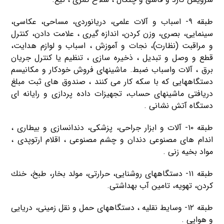
طبقه ۹- اسباب و آلات علمی، دریانوردی، مساحی، عكاسی،
سینمایی، بصری، وزن كردن، اندازه گیری ، علامت دادن، كنترل
و مراقبت (نظارت)، نجات و آموزش ، اسباب و لوازم هدایت،
قطع و وصل و تبدیل ، ذخیره سازی ، تنظیم یا كنترل جریان
برق ، آلات واسباب ضبط. ماشینهای فروش خودكار و مكانیسم
دستگاههایی كه با سكه كار می كنند ، صندوق های ثبت مبلغ
دریافتی ماشینهای حساب، تجهیزات داده پردازی و رایانه ای
دستگاه آتش نشانی .
طبقه ۱۰- آلات و ابزار جراحی، پزشكی، دندانسازی و بیطاری ،
اندام های مصنوعی دندان و چشم مصنوعی ، اقلام ارتوپدی ،
مواد بخیه زنی .
طبقه ۱۱- دستگاههای روشنایی، حرارتی، مولد بخار، طبخ، خنك
كردن، تهویه، تامین آب بهداشتی.
طبقه ۱۲- وسایط نقلیه ، دستگاههای حمل و نقل زمینی، دریایی
و هوایی .