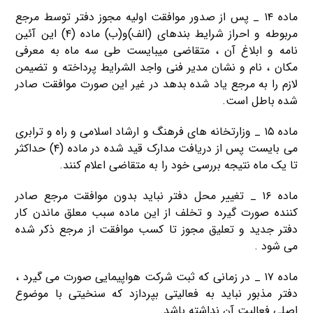
ماده ۱۴ _ پس از صدور موافقت اولیه مجوز دفتر توسط مرجع
مربوطه و احراز شرایط بندهای (الف)و(ب) ماده (۴) این آئین
نامه و ابلاغ آن ، متقاضی میبایست طی سه ماه به معرفی
مکان ، نام و نشان مدیر فنی واجد الشرایط پرداخته و تضیمن
لازم را به مرجع یاد شده بدهد در غیر این صورت موافقت صادر
شده باطل است.
ماده ۱۵ _ وزارتخانه های فرهنگ و ارشاد اسلامی و راه و ترابری
می بایست پس از دریافت مدارک قید شده در ماده (۴) حداکثر
تا یک ماه نتیجه بررسی خود را به متقاضی اعلام کنند.
ماده ۱۶ _ تغییر محل دفتر نباید بدون موافقت مرجع صادر
كننده صورت گیرد و تخلف از این ماده سبب معلق ماندن کار
دفتر جدید و تعلیق مجوز تا كسب موافقت از مرجع ذکر شده
می ‌شود .
ماده ۱۷ _ در زمانی که ثبت شرکت هواپیمایی صورت می گیرد ،
دفتر مذبور نباید به فعالیتی بپردازد که سنخیتی با موضوع
اصلی فعالیت آن نداشته باشد.