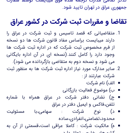
تذکر: تمامی مدارک ترجمه شده فوق میبایست توسط سفارت
جمهوری عراق در تهران تایید شود.
تقاضا و مقررات ثبت شرکت در کشور عراق
متقاضیانی که قصد تاسیس و ثبت شرکت در عراق را
دارند میبایست براساس مفاد قانون شرکت ها دو نسخه
از فرم مخصوص ثبت شرکت که در اداره ثبت شرکت ها
وجود دارد را کامل کنند.(نسخه ای در آن اداره بایگانی
می شود و نسخه دوم به متقاضی بازگردانده می شود).
سایر مدارک مورد نیاز اداره ثبت شرکت ها به منظور ثبت
شرکت عبارتند از :
الف) نام شرکت
ب) موضوع فعالیت بازرگانی
ج) نشانی دفتر شرکت در عراق همراه با شماره
تلفن،فاکس و ایمیل دفتر در عراق
د) نوع شرکت : سهامی،با مسئولیت
محدود،تضامنی،انفرادی،ساده
ه) مالکیت شرکت : کاملا عراقی است،قسمتی از آن به
کشورهای خارجی تعلق دارد.