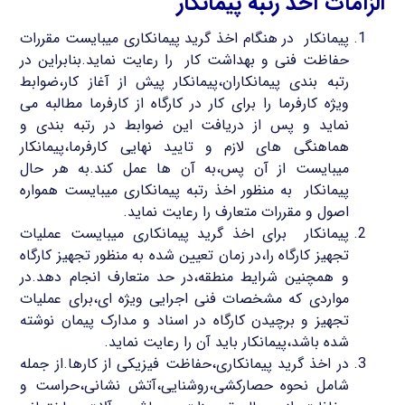
الزامات اخذ رتبه پیمانکار
پیمانکار در هنگام اخذ گرید پیمانکاری میبایست مقررات
حفاظت فنی و بهداشت کار را رعایت نماید.بنابراین در
رتبه بندی پیمانکاران،پیمانکار پیش از آغاز کار،ضوابط
ویژه کارفرما را برای کار در کارگاه از کارفرما مطالبه می
نماید و پس از دریافت این ضوابط در رتبه بندی و
هماهنگی های لازم و تایید نهایی کارفرما،پیمانکار
میبایست از آن پس،به آن ها عمل کند.به هر حال
پیمانکار به منظور اخذ رتبه پیمانکاری میبایست همواره
اصول و مقررات متعارف را رعایت نماید.
پیمانکار برای اخذ گرید پیمانکاری میبایست عملیات
تجهیز کارگاه را،در زمان تعیین شده به منظور تجهیز کارگاه
و همچنین شرایط منطقه،در حد متعارف انجام دهد.در
مواردی که مشخصات فنی اجرایی ویژه ای،برای عملیات
تجهیز و برچیدن کارگاه در اسناد و مدارک پیمان نوشته
شده باشد،پیمانکار باید آن را رعایت نماید.
در اخذ گرید پیمانکاری،حفاظت فیزیکی از کارها.از جمله
شامل نحوه حصارکشی،روشنایی،آتش نشانی،حراست و