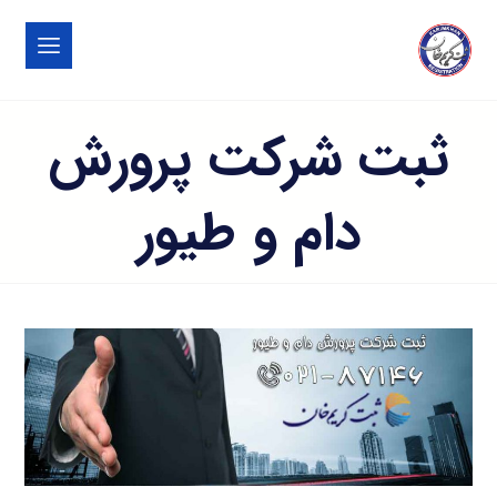
ثبت شرکت پرورش
دام و طیور