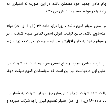
م عادی جدید خود مطمئن باشد در این صورت نه امتیازی به
قرضه را در مواعد معین به دوش می کشد.
ارزش اسمی سهام جدید که انتشار می یابد میبایست برابر با بهای اسمی سهام قدیم باشد ، زیرا برابر ماده ۳۲ ( ل. ا. ق. ت) مبلغ
تساوی باشد. بدین ترتیب ارزش اسمی تمامی سهام شرکت ، در
سهام جدید به دلیل افزایش سرمایه و چه در صورت تجزیه سهام
م که در ماده ۱۶۰ ( ل. ا. ق. ت) اشاره کرده، مبلغی علاوه بر مبلغ اسمی هر سهم است که شرکت می
و دلیل این درخواست نیز این است که سهامداران قدیم شرکت دچار
افت شده شرکت از پذیره نویسان جز سرمایه شرکت به شمار می
رود و یا می توان آن ها را در زمره منافع و ذخائر شرکت لحاظ کرد ، ماده ۱۶۰ (ل. ا. ق. ت) اختیار تصمیم گیری را به شرکت سپرده و