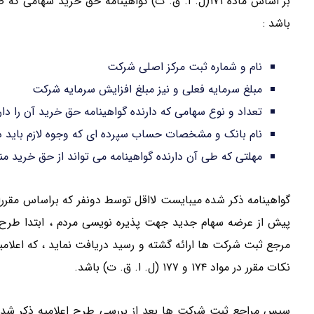
بر اساس ماده ۱۷۱(ل. ا. ق. ت) گواهینامه حق خرید س
باشد :
نام و شماره ثبت مرکز اصلی شرکت
مبلغ سرمایه فعلی و نیز مبلغ افزایش سرمایه شرکت
تعداد و نوع سهامی که دارنده گواهینامه حق خرید آن را د
نام بانک و مشخصات حساب سپرده ای که وجوه لازم باید در
مهلتی که طی آن دارنده گواهینامه می تواند از حق خرید مند
گواهینامه ذکر شده میبایست لااقل توسط دونفر که براساس مقر
پیش از عرضه سهام جدید جهت پذیره نویسی مردم ، ابتدا طرح اع
مرجع ثبت شرکت ها ارائه گشته و رسید دریافت نماید ، که اعلامی
نکات مقرر در مواد ۱۷۴ و ۱۷۷ (ل. ا. ق. ت) باشد.
سپس مراجع ثبت شرکت ها بعد از بررسی طرح اعلامیه ذکر شده و