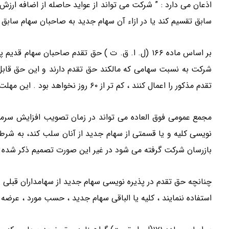
اذعان می دارد : ” شرکت می تواند از عواید حاصله از اضافه ارزش 
سابق تقسیم کند یا در ازاء آن سهام جدید به صاحبان سهام سابق 
بر اساس ماده ۱۶۶ (ل. ا. ق. ت ) حق تقدم صاحبان س
شرکت به نسبت سهامی که مالکند حق تقدم دارند و این حق قابل 
تقدم مذکور را اعمال کنند ، کم تر از ۶۰ روز نخواهد بود . این مهلت از روزی که برای پذیره نویسی تعیین می گردد شروع می شود “.
مجمع عمومی فوق العاده می تواند در زمان تصویب افزایش سرما
نویسی کلیه و یا قسمتی از سهام جدید از آنان سلب کند، به شرط
بازرسان شرکت گرفته می شود در غیر این صورت تصمیم ذکر شده باطل خواهد ب
چنانچه حق تقدم در پذیره نویسی سهام جدید از سهامداران قبلی
استفاده ننمایند ، کلیه یا الباقی سهام جدید ، حسب مورد ، عرضه شده و ب