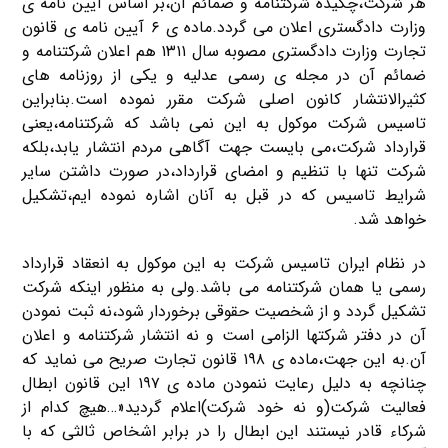
هر شرکت،چکیده شرکتنامه و ضمائم آن،بر اساس آیین نامه ی
وزارت دادگستری اعلان می گردد.ماده ی ۶ آیین نامه ی قانون
تجارت وزارت دادگستری مصوبه سال ۱۳۱۱ هم اعلان شرکتنامه و
ضمائم آن در مجله ی رسمی عدلیه و یکی از روزنامه های
کثیرالانتشار کانون اصلی شرکت مقرر نموده است.بنابراین
تاسیس شرکت موکول به این نمی باشد که شرکتنامه،یعنی
قرارداد شرکت،می بایست جهت آگاهی مردم انتشار یابد،بلکه
شرکت تنها با تنظیم و امضای قرارداد،در صورت داشتن سایر
شرایط تاسیس که در قبل به آنان اشاره نموده ایم،تشکیل
خواهد شد.
در نظام ایران تاسیس شرکت به این موکول به انعقاد قرارداد
رسمی یا همان شرکتنامه می باشد.ولی به منظور اینکه شرکت
تشکیل گردد و از شخصیت حقوقی برخوردار شود،نه ثبت نمودن
آن در دفتر شرکتها الزامی است و نه انتشار شرکتنامه و اعلان
آن.به این جهت،ماده ی ۱۹۸ قانون تجارت صریح می نماید که
چنانچه به دلیل رعایت ننمودن ماده ی ۱۹۷ این قانون ابطال
فعالیت شرکت(و نه خود شرکت)اعلام گردید«…هیچ کدام از
شرکاء قادر نیستند این ابطال را در برابر اشخاص ثالثی که با