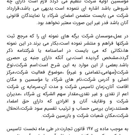
مؤسسین اولیه شرکت تنظیم می گردد لازم است دارای چه
شروطی باشد اشاره ای ننموده است.بدیهی می باشد،قرارداد
شرکت می بایست متضمن امضای شرکاء یا نمایندگان قانونی
آنان باشد فدر غیر این صورت معتبر نخواهد بود.
در عمل،موسسان شرکت برگه های نمونه ای را که مرجع ثبت
شرکتها فراهم و منتشر نموده است،بکار می برند.در این نمونه
ها،نکاتی که می بایست در اساسنامه یا شرکتنامه ذکر
گردد،مشخص گردیده است،بی آنکه دارای جنبه ی حصری
باشد.بعضی از این موارد به این شرح است:اسم شرکت،نوع
شرکت(سهامی،تضامنی و غیره) ،موضوع فعالیت شرکت،مرکز
اصلی و آدرس شرکت،نام های شرکاء یا مؤسسین و مکان
اقامت آنان،زمان تاسیس شرکت و مدت آن،سرمایه ی شرکت
اعم از نقدی و غیر نقدی،مقدار سهم الشرکه ی شرکاء ،مدیران
شرکت و وظایف آنان و افرادی که دارای حق امضاء
هستند،زمان بررسی حساب و ترتیب تقسیم سود شرکت،انحلال
شرکت،مکان شعبات شرکت و بازرسین شرکت.
به موجب ماده ی ۱۹۷ قانون تجارت:در طی ماه نخست تاسیس